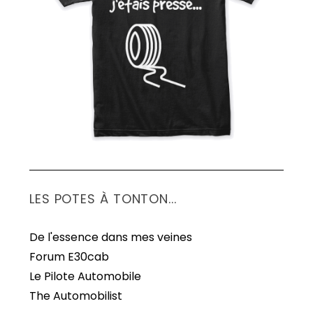
S
e
a
r
c
h
f
o
r
:
LES POTES À TONTON...
De l'essence dans mes veines
Forum E30cab
Le Pilote Automobile
The Automobilist