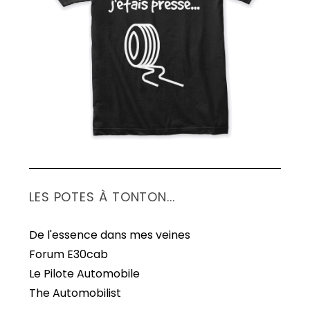
S
e
a
r
c
h
f
o
r
:
LES POTES À TONTON...
De l'essence dans mes veines
Forum E30cab
Le Pilote Automobile
The Automobilist