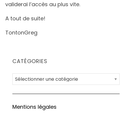
validerai l’accès au plus vite.
e
a
A tout de suite!
r
c
TontonGreg
h
f
o
r
:
CATÉGORIES
C
a
t
é
Mentions légales
g
o
r