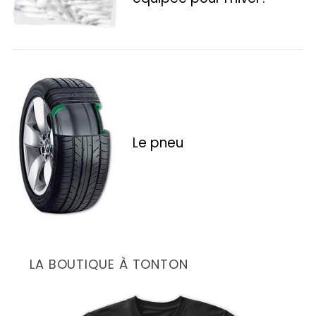
e
a
r
c
h
f
o
r
:
Le pneu
LA BOUTIQUE À TONTON