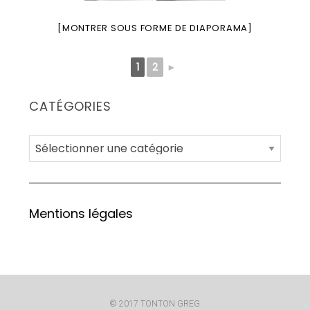
[MONTRER SOUS FORME DE DIAPORAMA]
1
2
►
CATÉGORIES
C
a
t
é
Mentions légales
g
o
r
i
e
© 2017 TONTON GREG