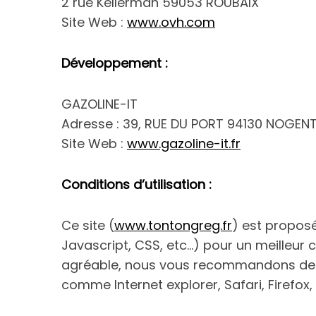
2 rue Kellerman 59053 ROUBAIX
Site Web :
www.ovh.com
Développement
:
GAZOLINE-IT
Adresse : 39, RUE DU PORT 94130 NOGEN
Site Web :
www.gazoline-it.fr
Conditions d’utilisation :
Ce site (
www.tontongreg.fr
) est propos
Javascript, CSS, etc…) pour un meilleur c
agréable, nous vous recommandons de 
comme Internet explorer, Safari, Firefo