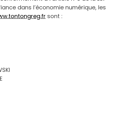
fiance dans l’économie numérique, les
w.tontongreg.fr
sont :
WSKI
E