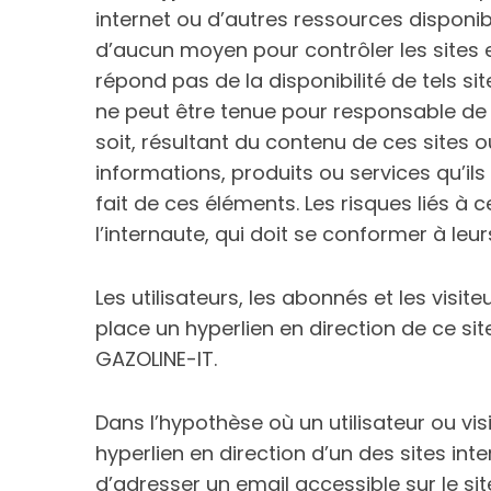
internet ou d’autres ressources disponib
d’aucun moyen pour contrôler les sites e
répond pas de la disponibilité de tels site
ne peut être tenue pour responsable d
S
e
soit, résultant du contenu de ces sites
a
informations, produits ou services qu’il
r
fait de ces éléments. Les risques liés à 
c
l’internaute, qui doit se conformer à leurs
h
f
o
Les utilisateurs, les abonnés et les visi
r
place un hyperlien en direction de ce sit
:
GAZOLINE-IT.
Dans l’hypothèse où un utilisateur ou vis
hyperlien en direction d’un des sites inte
d’adresser un email accessible sur le s