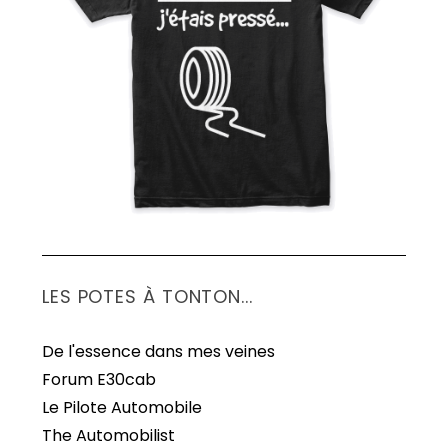
S
e
a
r
c
h
f
o
r
:
LES POTES À TONTON...
De l'essence dans mes veines
Forum E30cab
Le Pilote Automobile
The Automobilist