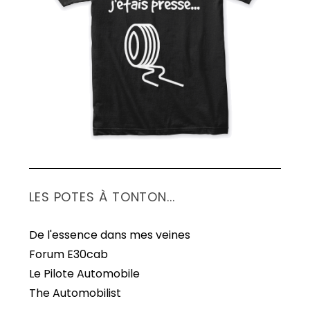
S
e
a
r
c
h
f
o
r
:
LES POTES À TONTON...
De l'essence dans mes veines
Forum E30cab
Le Pilote Automobile
The Automobilist