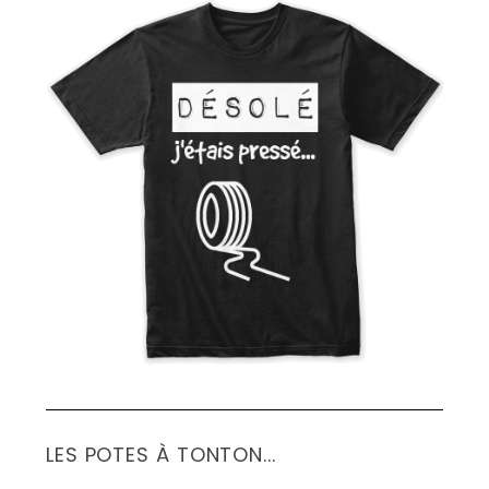
S
e
a
r
c
h
f
o
r
:
LES POTES À TONTON...