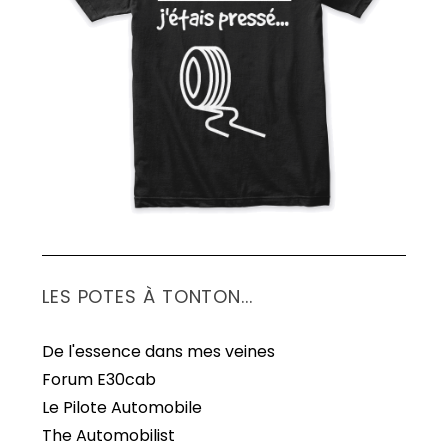
S
e
a
r
c
h
f
o
r
:
LES POTES À TONTON...
De l'essence dans mes veines
Forum E30cab
Le Pilote Automobile
The Automobilist