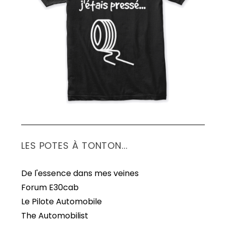
S
e
a
r
c
h
f
o
r
:
LES POTES À TONTON...
De l'essence dans mes veines
Forum E30cab
Le Pilote Automobile
The Automobilist