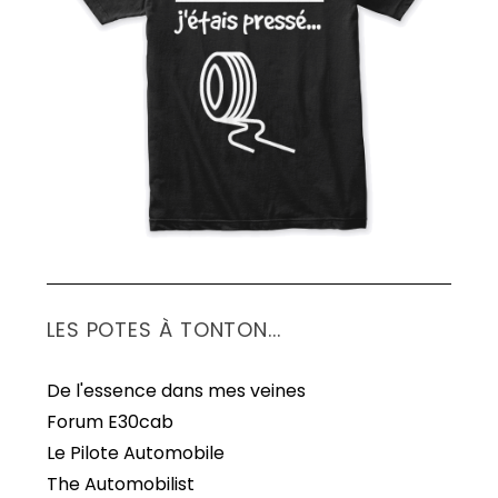
S
e
a
r
c
h
f
o
r
:
LES POTES À TONTON...
De l'essence dans mes veines
Forum E30cab
Le Pilote Automobile
The Automobilist