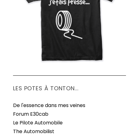
S
e
a
r
c
h
f
o
r
:
LES POTES À TONTON...
De l'essence dans mes veines
Forum E30cab
Le Pilote Automobile
The Automobilist