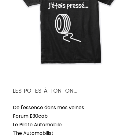
S
e
a
r
c
h
f
o
r
:
LES POTES À TONTON...
De l'essence dans mes veines
Forum E30cab
Le Pilote Automobile
The Automobilist