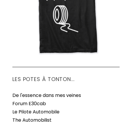
S
e
a
r
c
h
f
o
r
:
LES POTES À TONTON...
De l'essence dans mes veines
Forum E30cab
Le Pilote Automobile
The Automobilist