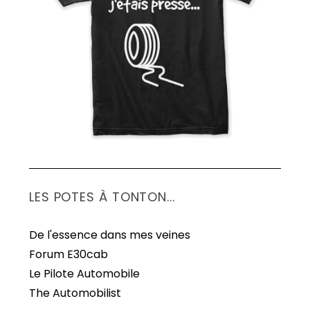
S
e
a
r
c
h
f
o
r
:
LES POTES À TONTON...
De l'essence dans mes veines
Forum E30cab
Le Pilote Automobile
The Automobilist