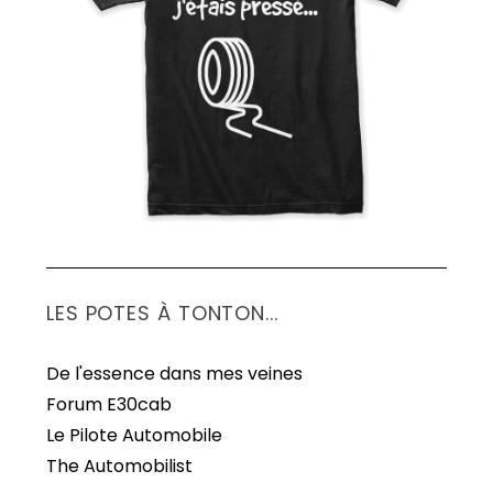
S
e
a
r
c
h
f
o
r
:
LES POTES À TONTON...
De l'essence dans mes veines
Forum E30cab
Le Pilote Automobile
The Automobilist