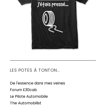
S
e
a
r
c
h
f
o
r
:
LES POTES À TONTON...
De l'essence dans mes veines
Forum E30cab
Le Pilote Automobile
The Automobilist