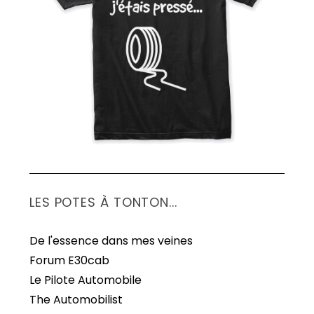
S
e
a
r
c
h
f
o
r
:
LES POTES À TONTON...
De l'essence dans mes veines
Forum E30cab
Le Pilote Automobile
The Automobilist