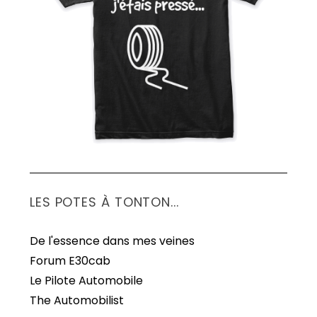
S
e
a
r
c
h
f
o
r
:
LES POTES À TONTON...
De l'essence dans mes veines
Forum E30cab
Le Pilote Automobile
The Automobilist