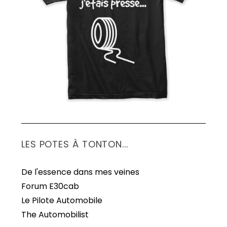
S
e
a
r
c
h
f
o
r
:
LES POTES À TONTON...
De l'essence dans mes veines
Forum E30cab
Le Pilote Automobile
The Automobilist