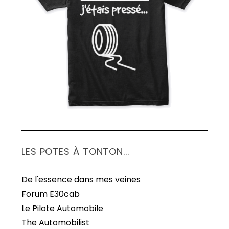
S
e
a
r
c
h
f
o
r
:
LES POTES À TONTON...
De l'essence dans mes veines
Forum E30cab
Le Pilote Automobile
The Automobilist