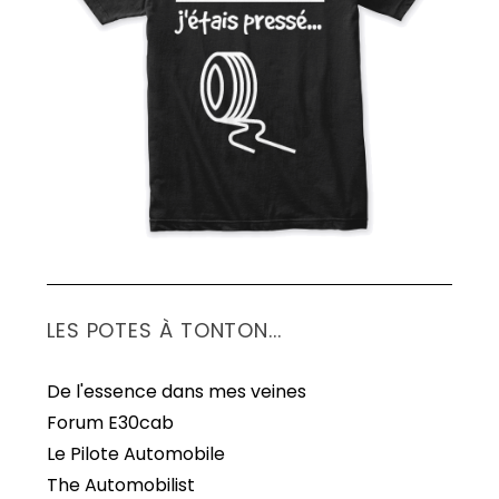
S
e
a
r
c
h
f
o
r
:
LES POTES À TONTON...
De l'essence dans mes veines
Forum E30cab
Le Pilote Automobile
The Automobilist