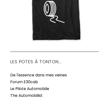
S
e
a
r
c
h
f
o
r
:
LES POTES À TONTON...
De l'essence dans mes veines
Forum E30cab
Le Pilote Automobile
The Automobilist