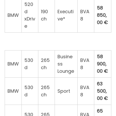
520
58
d
190
Executi
BVA
BMW
850,
xDriv
ch
ve*
8
00 €
e
Busine
58
530
265
BVA
BMW
ss
900,
d
ch
8
Lounge
00 €
63
530
265
BVA
BMW
Sport
500,
d
ch
8
00 €
65
530
265
BVA