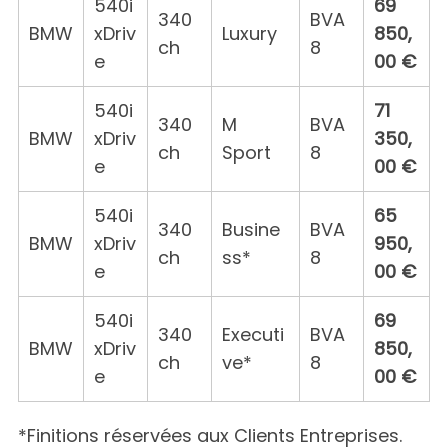
540i
69
340
BVA
BMW
xDriv
Luxury
850,
ch
8
e
00 €
540i
71
340
M
BVA
BMW
xDriv
350,
ch
Sport
8
e
00 €
540i
65
340
Busine
BVA
BMW
xDriv
950,
ch
ss*
8
e
00 €
540i
69
340
Executi
BVA
BMW
xDriv
850,
ch
ve*
8
e
00 €
*Finitions réservées aux Clients Entreprises.