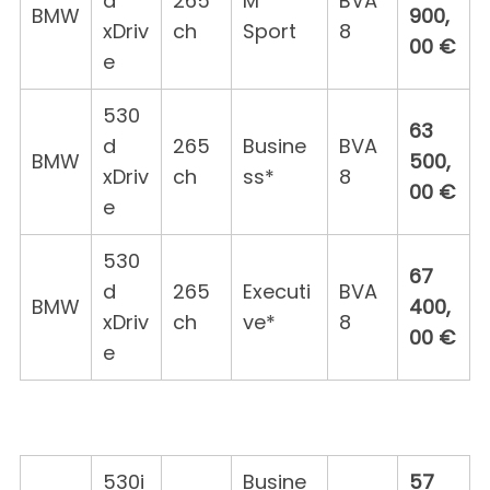
d
265
M
BVA
BMW
900,
xDriv
ch
Sport
8
00 €
e
530
63
d
265
Busine
BVA
BMW
500,
xDriv
ch
ss*
8
00 €
e
530
67
d
265
Executi
BVA
BMW
400,
xDriv
ch
ve*
8
00 €
e
530i
Busine
57