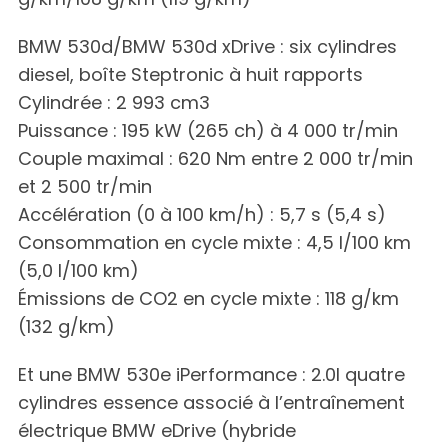
BMW 530d/BMW 530d xDrive : six cylindres
diesel, boîte Steptronic à huit rapports
Cylindrée : 2 993 cm3
Puissance : 195 kW (265 ch) à 4 000 tr/min
Couple maximal : 620 Nm entre 2 000 tr/min
et 2 500 tr/min
S
Accélération (0 à 100 km/h) : 5,7 s (5,4 s)
e
Consommation en cycle mixte : 4,5 l/100 km
a
(5,0 l/100 km)
r
Émissions de CO2 en cycle mixte : 118 g/km
c
h
(132 g/km)
f
o
Et une BMW 530e iPerformance : 2.0l quatre
r
cylindres essence associé à l’entraînement
:
électrique BMW eDrive (hybride