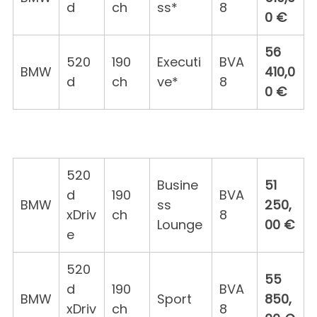
d
ch
ss*
8
0 €
56
520
190
Executi
BVA
BMW
410,0
d
ch
ve*
8
0 €
520
Busine
51
d
190
BVA
BMW
ss
250,
xDriv
ch
8
Lounge
00 €
e
520
55
d
190
BVA
BMW
Sport
850,
xDriv
ch
8