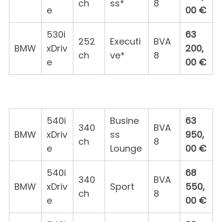
ch
ss*
8
e
00 €
530i
63
252
Executi
BVA
BMW
xDriv
200,
ch
ve*
8
e
00 €
540i
Busine
63
340
BVA
BMW
xDriv
ss
950,
ch
8
e
Lounge
00 €
540i
68
340
BVA
BMW
xDriv
Sport
550,
ch
8
e
00 €