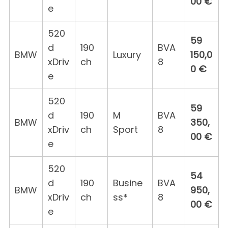
00 €
e
520
59
d
190
BVA
BMW
Luxury
150,0
xDriv
ch
8
0 €
e
520
59
d
190
M
BVA
BMW
350,
xDriv
ch
Sport
8
00 €
e
520
54
d
190
Busine
BVA
BMW
950,
xDriv
ch
ss*
8
00 €
e