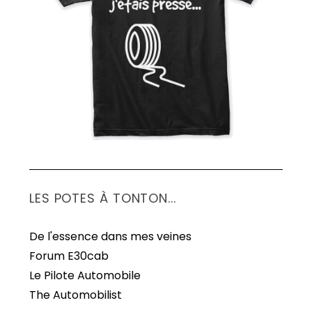
S
e
a
r
c
h
f
o
r
:
LES POTES À TONTON...
De l'essence dans mes veines
Forum E30cab
Le Pilote Automobile
The Automobilist