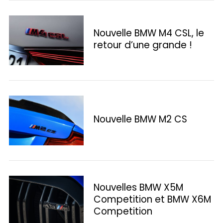
Nouvelle BMW M4 CSL, le
retour d’une grande !
S
Nouvelle BMW M2 CS
e
a
r
c
h
f
Nouvelles BMW X5M
o
Competition et BMW X6M
r
Competition
: