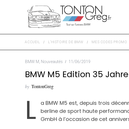
ACCUEIL
L’HISTOIRE DE BMW
MES CODES PROMO
BMW M
,
Nouveautés
11/06/2019
BMW M5 Edition 35 Jahre
by
TontonGreg
L
a BMW M5 est, depuis trois décenn
berline de sport haute performanc
GmbH à l’occasion de cet annivers