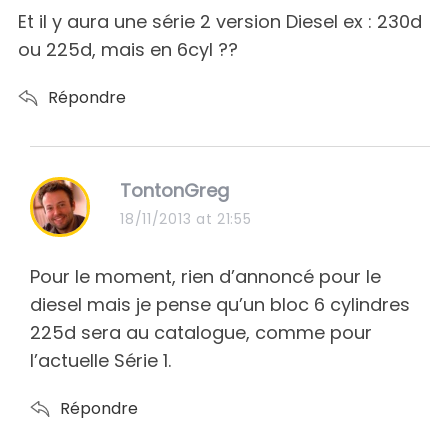
s
Et il y aura une série 2 version Diesel ex : 230d
:
ou 225d, mais en 6cyl ??
Répondre
s
TontonGreg
a
18/11/2013 at 21:55
y
s
Pour le moment, rien d’annoncé pour le
:
diesel mais je pense qu’un bloc 6 cylindres
225d sera au catalogue, comme pour
l’actuelle Série 1.
Répondre