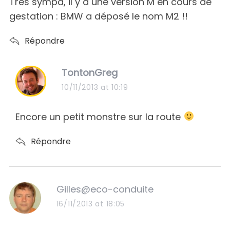
s
Très sympa, il y a une version M en cours de
:
gestation : BMW a déposé le nom M2 !!
Répondre
s
TontonGreg
a
10/11/2013 at 10:19
y
s
Encore un petit monstre sur la route
:
Répondre
s
Gilles@eco-conduite
a
16/11/2013 at 18:05
y