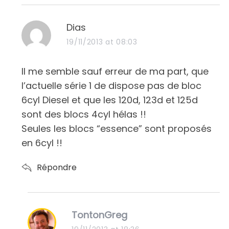
s
Dias
a
19/11/2013 at 08:03
y
s
Il me semble sauf erreur de ma part, que
:
l’actuelle série 1 de dispose pas de bloc
6cyl Diesel et que les 120d, 123d et 125d
sont des blocs 4cyl hélas !!
Seules les blocs “essence” sont proposés
en 6cyl !!
Répondre
s
TontonGreg
a