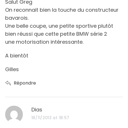
s
Salut Greg
:
On reconnait bien la touche du constructeur
bavarois.
Une belle coupe, une petite sportive plutôt
bien réussi que cette petite BMW série 2
une motorisation intéressante.
A bientôt
Gilles
Répondre
s
Dias
a
18/11/2013 at 18:57
y