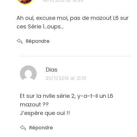
19/11/2013 at 18:36
y
s
Ah oui, excuse moi, pas de mazout L6 sur
:
ces Série 1…oups…
Répondre
s
Dias
a
20/11/2013 at 21:10
y
s
Et sur la nvlle série 2, y-a-t-il un L6
:
mazout ??
J’espère que oui !!
Répondre