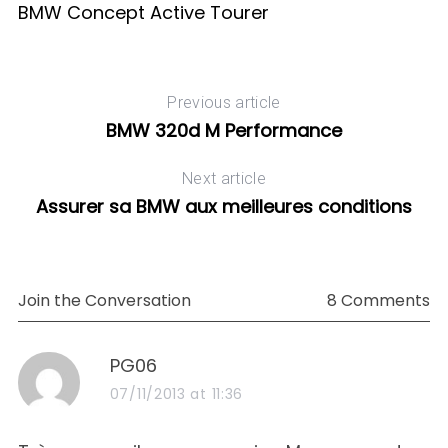
BMW Concept Active Tourer
Previous article
BMW 320d M Performance
Next article
Assurer sa BMW aux meilleures conditions
Join the Conversation
8 Comments
s
PG06
a
07/11/2013 at 11:36
y