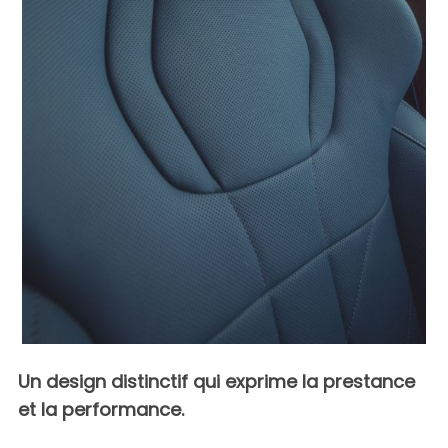
S
e
a
r
c
h
f
o
Un design distinctif qui exprime la prestance
r
et la performance.
: