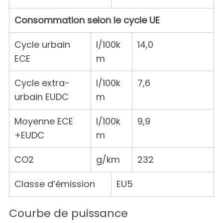
Consommation selon le cycle UE
S
Cycle urbain
l/100k
14,0
e
ECE
m
a
r
Cycle extra-
l/100k
7,6
c
urbain EUDC
m
h
f
o
Moyenne ECE
l/100k
9,9
r
+EUDC
m
:
CO2
g/km
232
Classe d’émission
EU5
Courbe de puissance