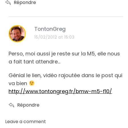
Répondre
s
TontonGreg
a
15/02/2012 at 15:03
y
s
Perso, moi aussi je reste sur la M5, elle nous
:
a fait tant attendre…
Génial le lien, vidéo rajoutée dans le post qui
va bien
http://www.tontongreg.fr/bmw-m5-f10/
Répondre
Leave a comment
L