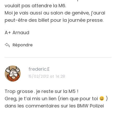
voulait pas attendre la M6.
Moi je vais aussi au salon de genève, j’aurai
peut-être des billet pour la journée presse.
A+ Arnaud
Répondre
s
frederic.E
a
15/02/2012 at 14:28
y
s
Trop grosse . je reste sur la M5 !
:
Greg, je t’ai mis un lien (rien que pour toi
)
dans les commentaires sur les BMW Polizei