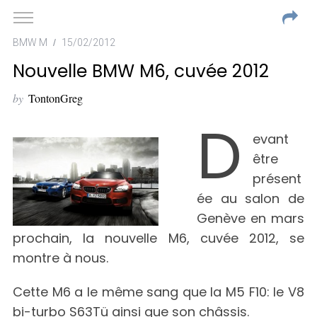
BMW M
15/02/2012
Nouvelle BMW M6, cuvée 2012
by
TontonGreg
D
evant
être
présent
ée au salon de
Genève en mars
prochain, la nouvelle M6, cuvée 2012, se
montre à nous.
Cette M6 a le même sang que la M5 F10: le V8
bi-turbo S63Tü ainsi que son châssis.