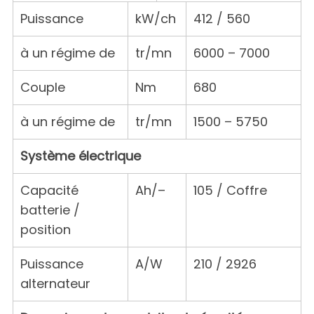
Puissance
kW/ch
412 / 560
à un régime de
tr/mn
6000 – 7000
Couple
Nm
680
à un régime de
tr/mn
1500 – 5750
Système électrique
Capacité
Ah/–
105 / Coffre
batterie /
position
Puissance
A/W
210 / 2926
alternateur