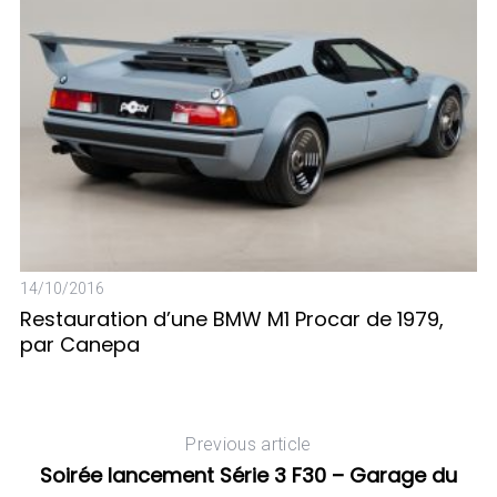
14/10/2016
22
Restauration d’une BMW M1 Procar de 1979,
N
par Canepa
 M
Previous article
Soirée lancement Série 3 F30 – Garage du