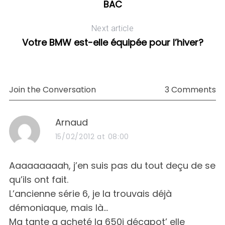
BAC
Next article
Votre BMW est-elle équipée pour l’hiver?
Join the Conversation
3 Comments
s
Arnaud
a
15/02/2012 at 08:00
y
s
Aaaaaaaaah, j’en suis pas du tout deçu de se
:
qu’ils ont fait.
L’ancienne série 6, je la trouvais déjà
démoniaque, mais là…
Ma tante a acheté la 650i décapot’ elle