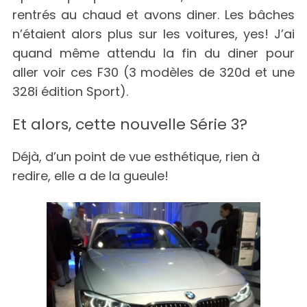
rentrés au chaud et avons diner. Les bâches
n’étaient alors plus sur les voitures, yes! J’ai
quand même attendu la fin du diner pour
aller voir ces F30 (3 modèles de 320d et une
328i édition Sport).
Et alors, cette nouvelle Série 3?
Déjà, d’un point de vue esthétique, rien à
redire, elle a de la gueule!
S
e
a
r
c
h
f
o
r