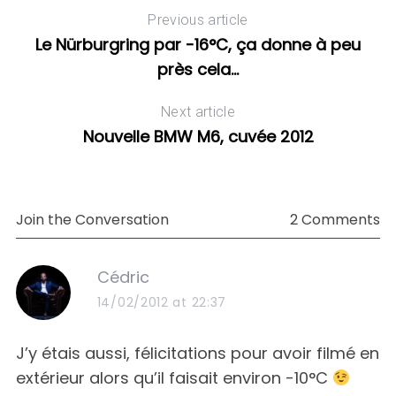
10
Previous article
E
Le Nürburgring par -16°C, ça donne à peu
près cela…
Next article
Nouvelle BMW M6, cuvée 2012
Join the Conversation
2 Comments
s
Cédric
a
14/02/2012 at 22:37
y
s
J’y étais aussi, félicitations pour avoir filmé en
:
extérieur alors qu’il faisait environ -10°C