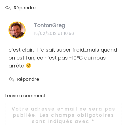
Répondre
s
TontonGreg
a
15/02/2012 at 10:56
y
s
c’est clair, il faisait super froid…mais quand
:
on est fan, ce n’est pas -10°C qui nous
arrête
Répondre
Leave a comment
L
e
Votre adresse e-mail ne sera pas
a
publiée.
Les champs obligatoires
v
sont indiqués avec
*