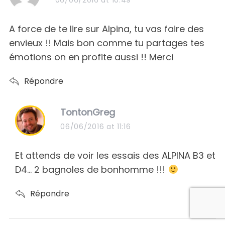
y
s
A force de te lire sur Alpina, tu vas faire des
:
envieux !! Mais bon comme tu partages tes
émotions on en profite aussi !! Merci
Répondre
s
TontonGreg
a
06/06/2016 at 11:16
y
s
Et attends de voir les essais des ALPINA B3 et
:
D4… 2 bagnoles de bonhomme !!!
Répondre