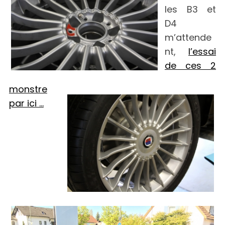
les B3 et
D4
m’attende
nt,
l’essai
de ces 2
monstre
par ici …