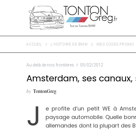
ACCUEIL
L’HISTOIRE DE BMW
MES CODES PROMO
Au-delà de nos frontières
05/02/2012
Amsterdam, ses canaux,
by
TontonGreg
J
e profite d’un petit WE à Ams
paysage automobile. Quelle bonn
allemandes dont la plupart des B