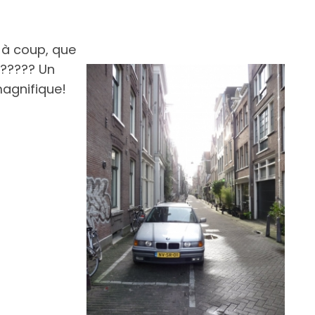
t à coup, que
e????? Un
agnifique!