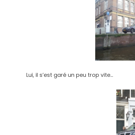
S
e
a
r
c
h
f
Lui, il s’est garé un peu trop vite…
o
r
: