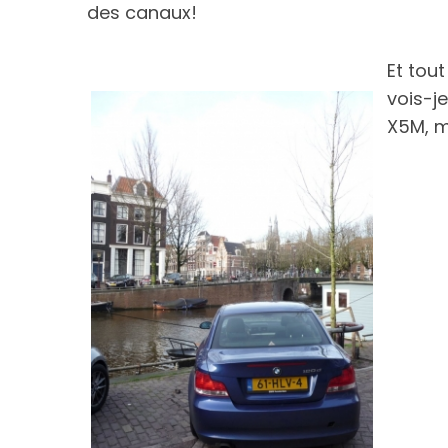
des canaux!
Et tou
vois-j
X5M, m