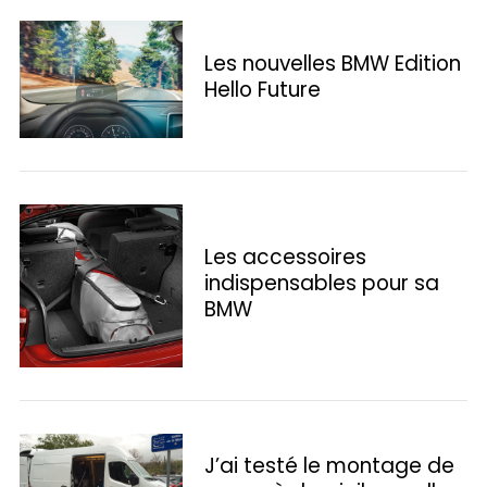
Les nouvelles BMW Edition
Hello Future
Les accessoires
indispensables pour sa
BMW
S
e
a
r
c
J’ai testé le montage de
h