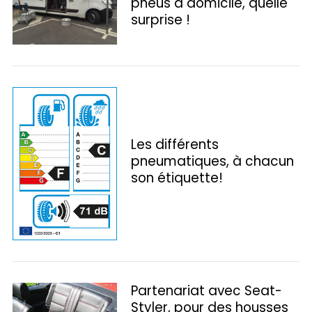
pneus à domicile, quelle
f
surprise !
o
r
:
Les différents
pneumatiques, à chacun
son étiquette!
Partenariat avec Seat-
Styler, pour des housses