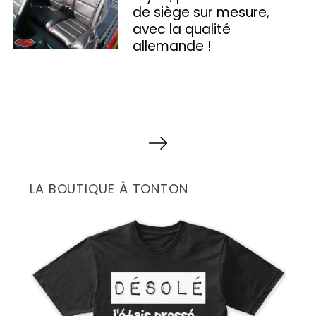
de siège sur mesure,
avec la qualité
allemande !
P
a
g
LA BOUTIQUE À TONTON
i
n
a
t
i
o
n