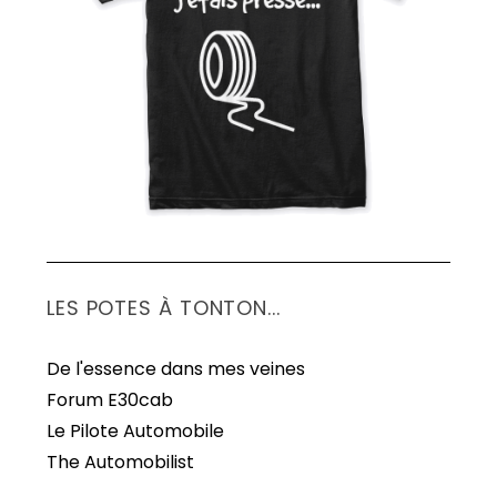
d
e
s
p
u
b
l
i
c
a
LES POTES À TONTON...
t
i
De l'essence dans mes veines
o
Forum E30cab
n
Le Pilote Automobile
s
The Automobilist