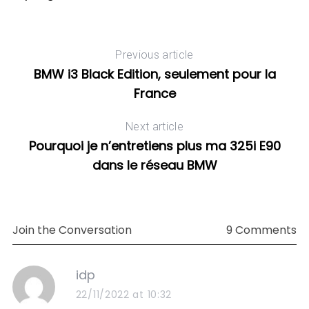
Previous article
16
Qu
BMW i3 Black Edition, seulement pour la
p
France
Next article
Pourquoi je n’entretiens plus ma 325i E90
dans le réseau BMW
Join the Conversation
9 Comments
s
idp
a
22/11/2022 at 10:32