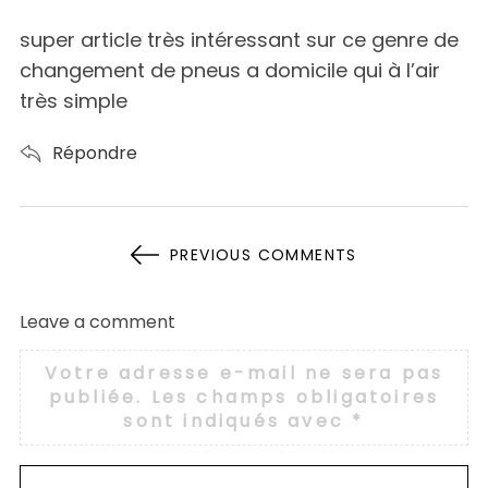
y
s
super article très intéressant sur ce genre de
:
changement de pneus a domicile qui à l’air
très simple
Répondre
N
PREVIOUS COMMENTS
A
V
Leave a comment
L
I
e
Votre adresse e-mail ne sera pas
G
a
publiée.
Les champs obligatoires
A
v
sont indiqués avec
*
T
e
I
a