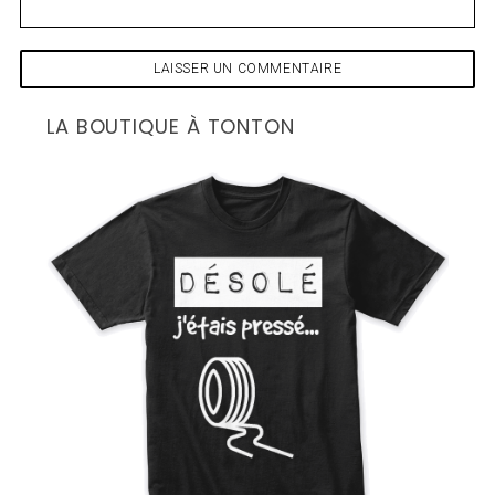
A
I
R
E
LA BOUTIQUE À TONTON
S