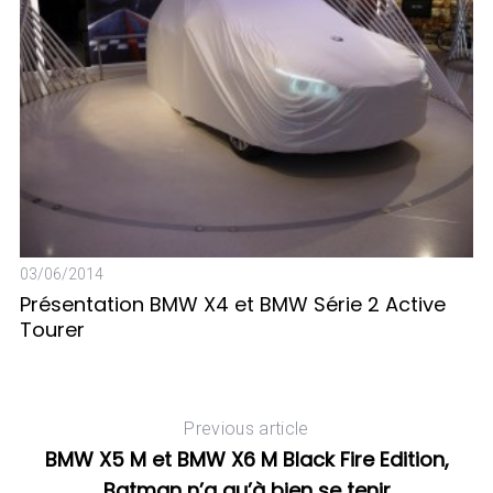
11
B
03/06/2014
Présentation BMW X4 et BMW Série 2 Active
Tourer
Previous article
BMW X5 M et BMW X6 M Black Fire Edition,
Batman n’a qu’à bien se tenir