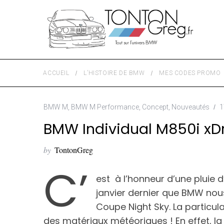
ACCUEIL
L’HISTOIRE DE BMW
MES CODES PROMO
BMW M
,
BMW M Performance
,
Concept
,
Nouveautés
1
BMW Individual M850i xD
by
TontonGreg
C’
est à l’honneur d’une pluie d’
janvier dernier que BMW nous
Coupe Night Sky. La particula
des matériaux météoriques ! En effet, la 