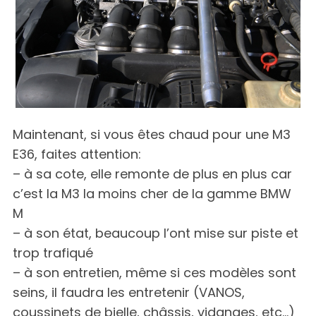
Maintenant, si vous êtes chaud pour une M3
E36, faites attention:
– à sa cote, elle remonte de plus en plus car
c’est la M3 la moins cher de la gamme BMW
S
e
M
a
– à son état, beaucoup l’ont mise sur piste et
r
trop trafiqué
c
– à son entretien, même si ces modèles sont
h
f
seins, il faudra les entretenir (VANOS,
o
coussinets de bielle, châssis, vidanges, etc…)