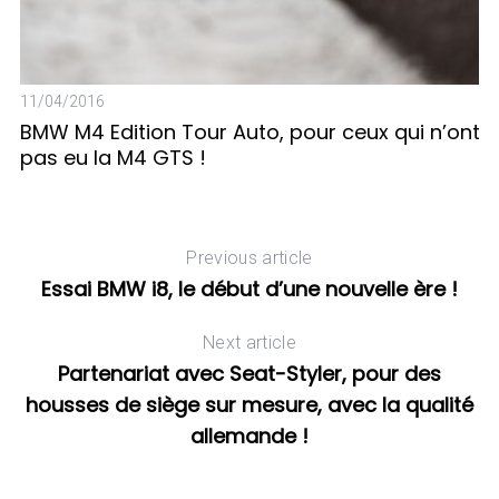
11/04/2016
de
BMW M4 Edition Tour Auto, pour ceux qui n’ont
05
pas eu la M4 GTS !
E
Previous article
Essai BMW i8, le début d’une nouvelle ère !
Next article
Partenariat avec Seat-Styler, pour des
housses de siège sur mesure, avec la qualité
allemande !