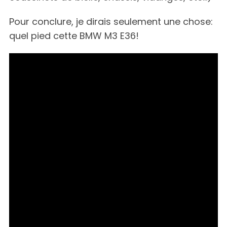
r
:
Pour conclure, je dirais seulement une chose:
quel pied cette BMW M3 E36!