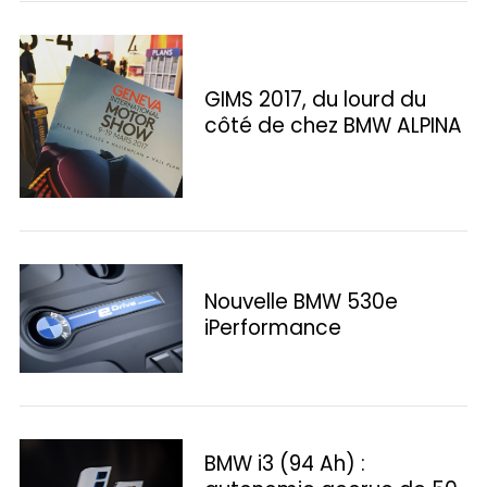
GIMS 2017, du lourd du
côté de chez BMW ALPINA
Nouvelle BMW 530e
iPerformance
S
e
a
r
c
h
BMW i3 (94 Ah) :
f