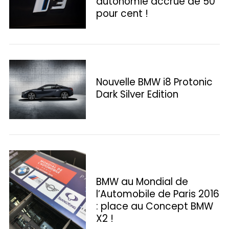
autonomie accrue de 50
o
pour cent !
r
:
Nouvelle BMW i8 Protonic
Dark Silver Edition
BMW au Mondial de
l’Automobile de Paris 2016
: place au Concept BMW
X2 !