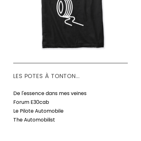
e
s
p
u
b
l
i
c
a
LES POTES À TONTON...
t
i
De l'essence dans mes veines
o
Forum E30cab
n
Le Pilote Automobile
s
The Automobilist