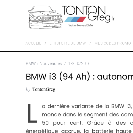
ACCUEIL
L’HISTOIRE DE BMW
MES CODES PROMO
BMW i
,
Nouveautés
13/10/2016
BMW i3 (94 Ah) : autonom
by
TontonGreg
L
a dernière variante de la BMW i3,
monde dans le segment des compa
50 pour cent. Grâce à des cel
énergétique accrue, la batterie haut