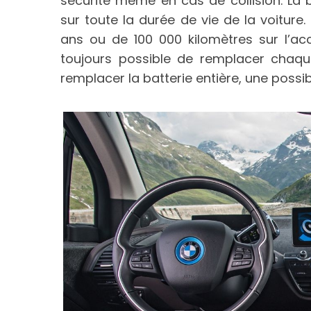
sécurité même en cas de collision. La 
sur toute la durée de vie de la voiture.
ans ou de 100 000 kilomètres sur l’ac
toujours possible de remplacer chaqu
S
remplacer la batterie entière, une possib
e
a
r
c
h
f
o
r
: