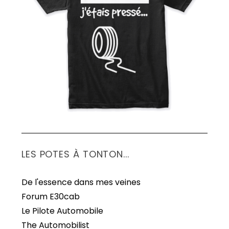
S
e
a
r
c
h
f
o
r
:
LES POTES À TONTON...
De l'essence dans mes veines
Forum E30cab
Le Pilote Automobile
The Automobilist