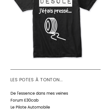
S
e
a
r
c
h
f
o
r
:
LES POTES À TONTON...
De l'essence dans mes veines
Forum E30cab
Le Pilote Automobile