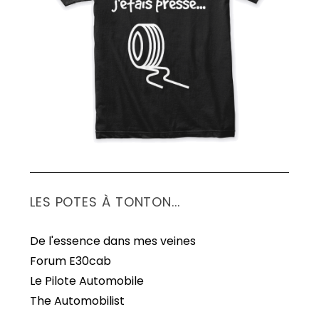
S
e
a
r
c
h
f
o
r
:
LES POTES À TONTON...
De l'essence dans mes veines
Forum E30cab
Le Pilote Automobile
The Automobilist