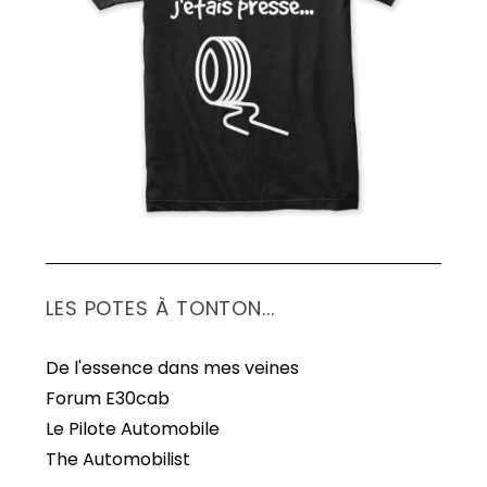
S
e
a
r
c
h
f
o
r
:
LES POTES À TONTON...
De l'essence dans mes veines
Forum E30cab
Le Pilote Automobile
The Automobilist