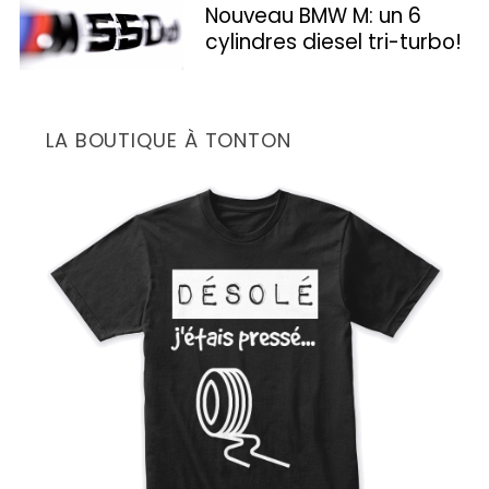
Nouveau BMW M: un 6
cylindres diesel tri-turbo!
LA BOUTIQUE À TONTON
S
e
a
r
c
h
f
o
r
: