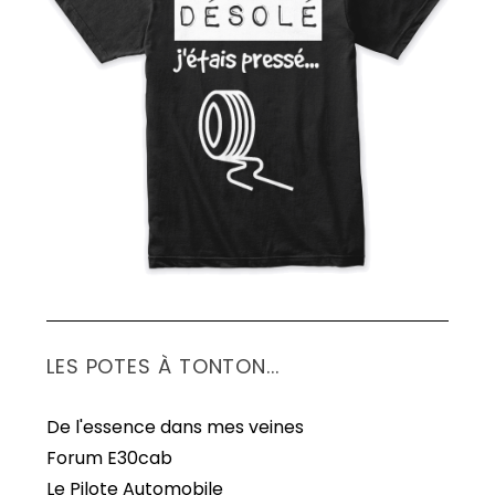
S
e
a
r
c
h
f
o
r
:
LES POTES À TONTON...
De l'essence dans mes veines
Forum E30cab
Le Pilote Automobile