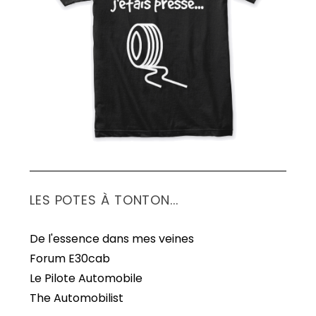
S
e
a
r
c
h
f
o
r
:
LES POTES À TONTON...
De l'essence dans mes veines
Forum E30cab
Le Pilote Automobile
The Automobilist