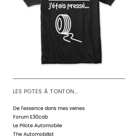
S
e
a
r
c
h
f
o
r
:
LES POTES À TONTON...
De l'essence dans mes veines
Forum E30cab
Le Pilote Automobile
The Automobilist