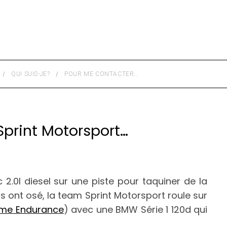
QUI SUIS-JE?
POUR ME CONTACTER…
print Motorsport…
.0l diesel sur une piste pour taquiner de la
ils ont osé, la team Sprint Motorsport roule sur
sme Endurance
) avec une BMW Série 1 120d qui