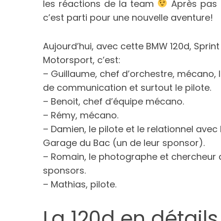
les réactions de la team
Après pas m
c’est parti pour une nouvelle aventure!
Aujourd’hui, avec cette BMW 120d, Sprint
S
Motorsport, c’est:
e
a
– Guillaume, chef d’orchestre, mécano, 
r
de communication et surtout le pilote.
c
– Benoit, chef d’équipe mécano.
h
– Rémy, mécano.
f
o
– Damien, le pilote et le relationnel avec 
r
Garage du Bac (un de leur sponsor).
:
– Romain, le photographe et chercheur 
sponsors.
– Mathias, pilote.
La 120d en détails