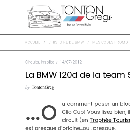
ACCUEIL
L’HISTOIRE DE BMW
MES CODES PROMO
Circuits
,
Insolite
14/07/2012
La BMW 120d de la team S
by
TontonGreg
…o
u comment poser un bloc 2
Clio Cup! Vous lisez bien, 
circuit (en
Trophée Touri
est presque d’origine…oui, presque…